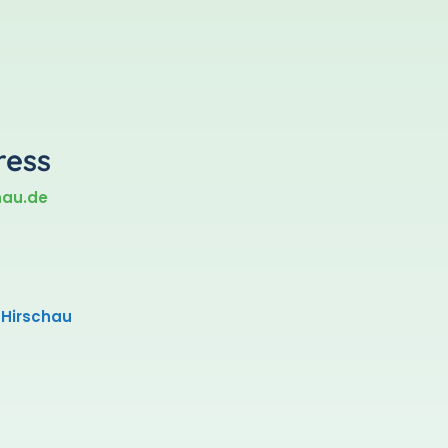
ress
hau.de
Hirschau