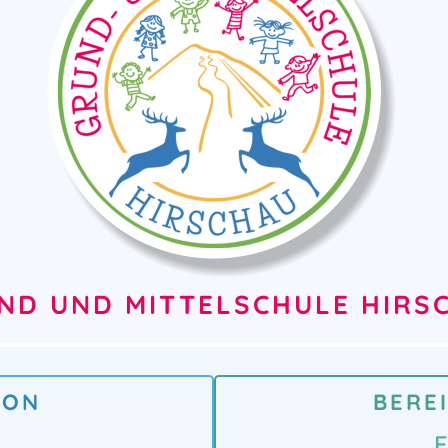
ND UND MITTELSCHULE HIRS
ION
BERE
E