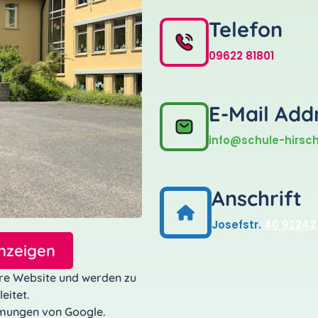
Telefon
09622 81801
E-Mail Add
info@schule-hirsc
Anschrift
Josefstr.
40 92242
nzeigen
ere Website und werden zu
eitet.
mmungen von Google.